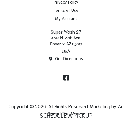
Privacy Policy
Terms of Use
My Account
Super Wash 27
4812 N. 27th Ave.
Phoenix, AZ 85017
USA
Get Directions
Facebook
Copyright © 2026. All Rights Reserved. Marketing by
We
Spend The Money
SCHEDULE A PICKUP